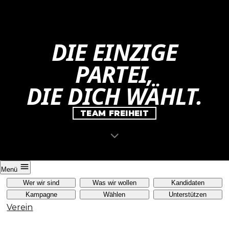
DIE EINZIGE
PARTEI,
DIE DICH WÄHLT.
TEAM FREIHEIT
Menü
Wer wir sind
Was wir wollen
Kandidaten
Kampagne
Wählen
Unterstützen
Verein