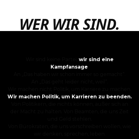
WER WIR SIND.
Wir sind keine Partei,
wir sind eine
Kampfansage
.
An „Das haben wir schon immer so gemacht“.
An „Das geht leider nicht, weil“.
Wir machen nicht Politik, um Karriere zu machen.
Wir machen Politik, um Karrieren zu beenden.
Von Politikern, die nichts können, außer sich an
der Macht zu halten. Von Beamten, die uns Zeit
und Geld stehlen.
Von Bürokraten, die uns vorschreiben wollen, wie
wir denken, sprechen, leben.