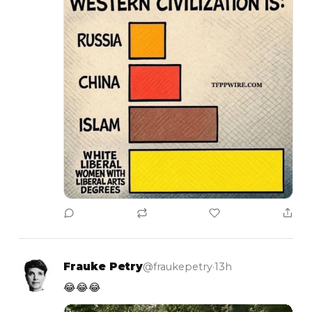
Frauke Petry
@fraukepetry
·
13h
😂😂😂