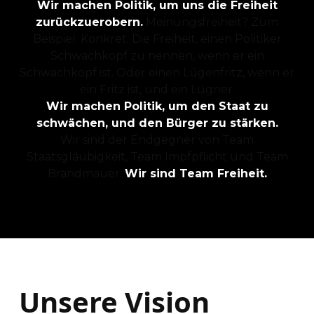
Wir machen Politik, um uns die Freiheit
zurückzuerobern.
Meinungsfreiheit? Zum
Beispiel. Konkret: Die Freiheit, einen Politiker
Schwachkopf zu nennen, wenn er ein
Schwachkopf ist. Oder einen Lügenfritz, wenn er
ein Fritz ist, und ein Lügner.
Wir machen Politik, um den Staat zu
schwächen, und den Bürger zu stärken.
Wir sind der Endgegner von Team
Staatsgläubigkeit, Team Impfpflicht und Team
Brandmauer.
Wir sind Team Freiheit.
Unsere Vision